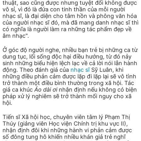
thuật, sao cũng được nhưng tuyệt đối không được
vô sỉ, vì đó là đứa con tinh thần của mỗi người
nhạc sĩ, là đại diện cho tâm hồn và phông văn hóa
của người nhạc sĩ đó, mà đã mang danh nhạc sĩ thì
có nghĩa là người làm ra những tác phẩm đẹp về
âm nhạc".
Ở góc độ người nghe, nhiều bạn trẻ bị những ca từ
dung tục, lối sống độc hại điều hướng, từ đó nảy
sinh những biểu hiện lệch lạc về cả lời nói lẫn hành
động. Theo đánh giá của
nhạc sĩ
Sỹ Luân, khi
những điều phản cảm được lặp đi lặp lại sẽ vô tình
trở thành một điều bình thường trong xã hội. Tác
giả ca khúc
Áo dài ơi
nhận định nếu không có biện
pháp xử lý nghiêm sẽ trở thành mối nguy cho xã
hội.
Tiến sĩ Xã hội học, chuyên viên tâm lý Phạm Thị
Thúy (giảng viên Học viện Chính trị khu vực II),
nhận định đôi khi những hành vi phản cảm được
số đông tung hô khiến nhiều khán giả trẻ nghĩ