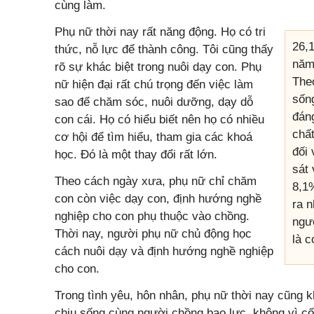
cùng làm.
Phụ nữ thời nay rất năng động. Họ có tri
26,1
thức, nỗ lực để thành công. Tôi cũng thấy
năm
rõ sự khác biệt trong nuôi dạy con. Phụ
Theo
nữ hiện đại rất chú trọng đến việc làm
sốn
sao để chăm sóc, nuôi dưỡng, dạy dỗ
đáng
con cái. Họ có hiểu biết nên họ có nhiều
chất
cơ hội để tìm hiểu, tham gia các khoá
đối 
học. Đó là một thay đổi rất lớn.
sát 
Theo cách ngày xưa, phụ nữ chỉ chăm
8,1%
con còn việc dạy con, định hướng nghề
ra n
nghiệp cho con phụ thuộc vào chồng.
ngư
Thời nay, người phụ nữ chủ động học
là c
cách nuôi dạy và định hướng nghề nghiệp
cho con.
Trong tình yêu, hôn nhân, phụ nữ thời nay cũng 
chịu sống cùng người chồng bạo lực, không vì cố