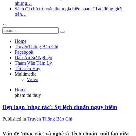
nhưng
…
Sách đã chủ trì hoặc tham gia biên soạn: “Tác động giới
trên
…
›
‹
Home
TruyềnThông Báo Chí
Facebook
Dấu Ấn Sự Nghiệp
Tham Vấn Tâm Lý
Tài Liệu Hay
Multimedia
Video
Home
pham thi thuy
Dẹp loạn 'nhạc rác': Sự lệch chuẩn nguy hiểm
Published in
Truyền Thông Báo Chí
Vấn đề 'nhạc rác' và nghệ sĩ 'lệch chuẩn' một lần nữa