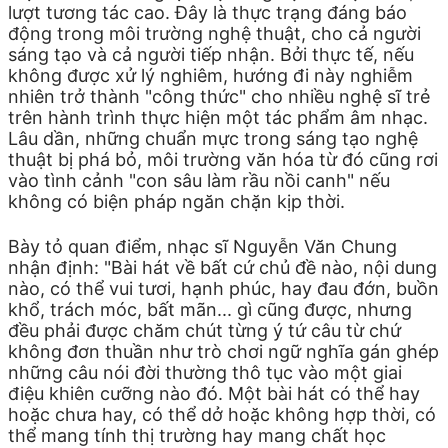
lượt tương tác cao. Đây là thực trạng đáng báo
động trong môi trường nghệ thuật, cho cả người
sáng tạo và cả người tiếp nhận. Bởi thực tế, nếu
không được xử lý nghiêm, hướng đi này nghiễm
nhiên trở thành "công thức" cho nhiều nghệ sĩ trẻ
trên hành trình thực hiện một tác phẩm âm nhạc.
Lâu dần, những chuẩn mực trong sáng tạo nghệ
thuật bị phá bỏ, môi trường văn hóa từ đó cũng rơi
vào tình cảnh "con sâu làm rầu nồi canh" nếu
không có biện pháp ngăn chặn kịp thời.
Bày tỏ quan điểm, nhạc sĩ Nguyễn Văn Chung
nhận định: "Bài hát về bất cứ chủ đề nào, nội dung
nào, có thể vui tươi, hạnh phúc, hay đau đớn, buồn
khổ, trách móc, bất mãn... gì cũng được, nhưng
đều phải được chăm chút từng ý tứ câu từ chứ
không đơn thuần như trò chơi ngữ nghĩa gán ghép
những câu nói đời thường thô tục vào một giai
điệu khiên cưỡng nào đó. Một bài hát có thể hay
hoặc chưa hay, có thể dở hoặc không hợp thời, có
thể mang tính thị trường hay mang chất học