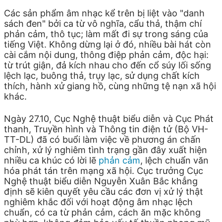
Các sản phẩm âm nhạc kể trên bị liệt vào "danh
sách đen" bởi ca từ vô nghĩa, cẩu thả, thậm chí
phản cảm, thô tục; làm mất đi sự trong sáng của
tiếng Việt. Không dừng lại ở đó, nhiều bài hát còn
cài cắm nội dung, thông điệp phản cảm, độc hại:
từ trút giận, đả kích nhau cho đến cổ súy lối sống
lệch lạc, buông thả, trụy lạc, sử dụng chất kích
thích, hành xử giang hồ, cùng những tệ nạn xã hội
khác.
Ngày 27.10, Cục Nghệ thuật biểu diễn và Cục Phát
thanh, Truyền hình và Thông tin điện tử (Bộ VH-
TT-DL) đã có buổi làm việc về phương án chấn
chỉnh, xử lý nghiêm tình trạng gần đây xuất hiện
nhiều ca khúc có lời lẽ
phản cảm
, lệch chuẩn văn
hóa phát tán trên mạng xã hội. Cục trưởng Cục
Nghệ thuật biểu diễn Nguyễn Xuân Bắc khẳng
định sẽ kiên quyết yêu cầu các đơn vị xử lý thật
nghiêm khắc đối với hoạt động âm nhạc lệch
chuẩn, có ca từ phản cảm, cách ăn mặc không