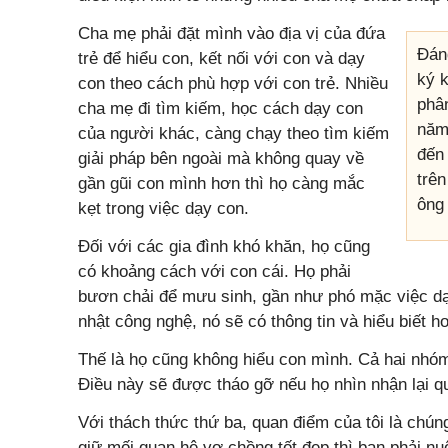
Cha mẹ phải đặt mình vào địa vị của đứa
Đán
trẻ để hiểu con, kết nối với con và dạy
ký k
con theo cách phù hợp với con trẻ. Nhiều
phân
cha mẹ đi tìm kiếm, học cách dạy con
năm
của người khác, càng chạy theo tìm kiếm
đến
giải pháp bên ngoài mà không quay về
trên
gần gũi con mình hơn thì họ càng mắc
ông
kẹt trong việc dạy con.
Đối với các gia đình khó khăn, họ cũng
có khoảng cách với con cái. Họ phải
bươn chải để mưu sinh, gần như phó mặc việc dạ
nhật công nghệ, nó sẽ có thông tin và hiểu biết 
Thế là họ cũng không hiểu con mình. Cả hai nhóm 
Điều này sẽ được tháo gỡ nếu họ nhìn nhận lại q
Với thách thức thứ ba, quan điểm của tôi là chú
giữ mối quan hệ vợ chồng tốt đẹp thì bạn phải n