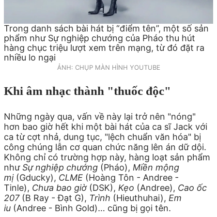
Trong danh sách bài hát bị “điểm tên”, một số sản
phẩm như Sự nghiệp chướng của Pháo thu hút
hàng chục triệu lượt xem trên mạng, từ đó đặt ra
nhiều lo ngại
ẢNH: CHỤP MÀN HÌNH YOUTUBE
Khi âm nhạc thành "thuốc độc"
Những ngày qua, vấn về này lại trở nên "nóng"
hơn bao giờ hết khi một bài hát của ca sĩ Jack với
ca từ cợt nhả, dung tục, "lệch chuẩn văn hóa" bị
công chúng lẫn cơ quan chức năng lên án dữ dội.
Không chỉ có trường hợp này, hàng loạt sản phẩm
như
Sự nghiệp chướng
(Pháo),
Miền mộng
mị
(Gducky),
CLME
(Hoàng Tôn - Andree -
Tinle),
Chưa bao giờ
(DSK),
Kẹo
(Andree),
Cao ốc
207
(B Ray - Đạt G),
Trình
(Hieuthuhai),
Em
iu
(Andree - Bình Gold)… cũng bị gọi tên.