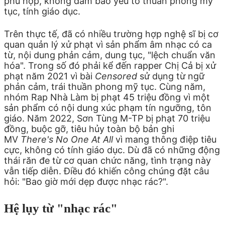
phù hợp, không đảm bảo yếu tố thuần phong mỹ
tục, tính giáo dục.
Trên thực tế, đã có nhiều trường hợp nghệ sĩ bị cơ
quan quản lý xử phạt vì sản phẩm âm nhạc có ca
từ, nội dung phản cảm, dung tục, "lệch chuẩn văn
hóa". Trong số đó phải kể đến rapper Chị Cả bị xử
phạt năm 2021 vì bài
Censored
sử dụng từ ngữ
phản cảm, trái thuần phong mỹ tục. Cùng năm,
nhóm Rap Nhà Làm bị phạt 45 triệu đồng vì một
sản phẩm có nội dung xúc phạm tín ngưỡng, tôn
giáo. Năm 2022, Sơn Tùng M-TP bị phạt 70 triệu
đồng, buộc gỡ, tiêu hủy toàn bộ bản ghi
MV
There's No One At All
vì mang thông điệp tiêu
cực, không có tính giáo dục. Dù đã có những động
thái răn đe từ cơ quan chức năng, tình trạng này
vẫn tiếp diễn. Điều đó khiến công chúng đặt câu
hỏi: "Bao giờ mới dẹp được nhạc rác?".
Hệ lụy từ "nhạc rác"