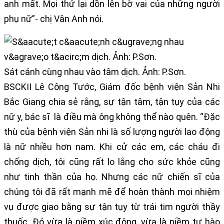
anh mất. Mọi thứ lại dồn lên bờ vai của những người
phụ nữ”- chị Vân Anh nói.
Sát cánh cùng nhau vào tâm dịch. Ảnh: P.Sơn.
BSCKII Lê Công Tước, Giám đốc bệnh viện Sản Nhi
Bắc Giang chia sẻ rằng, sự tận tâm, tận tụy của các
nữ y, bác sĩ là điều mà ông không thể nào quên. “Đặc
thù của bệnh viện Sản nhi là số lượng người lao động
là nữ nhiều hơn nam. Khi cử các em, các cháu đi
chống dịch, tôi cũng rất lo lắng cho sức khỏe cũng
như tinh thần của họ. Nhưng các nữ chiến sĩ của
chúng tôi đã rất mạnh mẽ để hoàn thành mọi nhiệm
vụ được giao bằng sự tận tụy từ trái tim người thầy
thuốc. Đó vừa là niềm xúc động, vừa là niềm tự hào