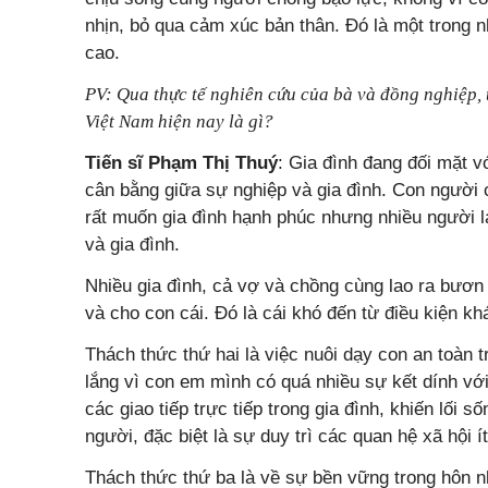
nhịn, bỏ qua cảm xúc bản thân. Đó là một trong 
cao.
PV: Qua thực tế nghiên cứu của bà và đồng nghiệp, t
Việt Nam hiện nay là gì?
Tiến sĩ Phạm Thị Thuý
: Gia đình đang đối mặt v
cân bằng giữa sự nghiệp và gia đình. Con người c
rất muốn gia đình hạnh phúc nhưng nhiều người 
và gia đình.
Nhiều gia đình, cả vợ và chồng cùng lao ra bươn c
và cho con cái. Đó là cái khó đến từ điều kiện k
Thách thức thứ hai là việc nuôi dạy con an toàn t
lắng vì con em mình có quá nhiều sự kết dính với 
các giao tiếp trực tiếp trong gia đình, khiến lối s
người, đặc biệt là sự duy trì các quan hệ xã hội ít
Thách thức thứ ba là về sự bền vững trong hôn nhâ