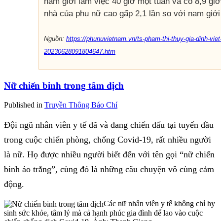
nam giới làm việc 40 giờ một tuần và có 8,9 giờ
nhà của phụ nữ cao gấp 2,1 lần so với nam giới
Nguồn:
https://phunuvietnam.vn/ts-pham-thi-thuy-gia-dinh-vie
20230628091804647.htm
Nữ chiến binh trong tâm dịch
Published in
Truyền Thông Báo Chí
Đội ngũ nhân viên y tế đã và đang chiến đấu tại tuyến đầu
trong cuộc chiến phòng, chống Covid-19, rất nhiều người
là nữ. Họ được nhiều người biết đến với tên gọi “nữ chiến
binh áo trắng”, cùng đó là những câu chuyện vô cùng cảm
động.
Các nữ nhân viên y tế không chỉ hy
sinh sức khỏe, tâm lý mà cả hạnh phúc gia đình để lao vào cuộc