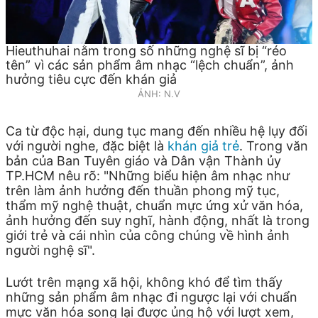
Hieuthuhai nằm trong số những nghệ sĩ bị “réo
tên” vì các sản phẩm âm nhạc “lệch chuẩn”, ảnh
hưởng tiêu cực đến khán giả
ẢNH: N.V
Ca từ độc hại, dung tục mang đến nhiều hệ lụy đối
với người nghe, đặc biệt là
khán giả trẻ
. Trong văn
bản của Ban Tuyên giáo và Dân vận Thành ủy
TP.HCM nêu rõ: "Những biểu hiện âm nhạc như
trên làm ảnh hưởng đến thuần phong mỹ tục,
thẩm mỹ nghệ thuật, chuẩn mực ứng xử văn hóa,
ảnh hưởng đến suy nghĩ, hành động, nhất là trong
giới trẻ và cái nhìn của công chúng về hình ảnh
người nghệ sĩ".
Lướt trên mạng xã hội, không khó để tìm thấy
những sản phẩm âm nhạc đi ngược lại với chuẩn
mực văn hóa song lại được ủng hộ với lượt xem,