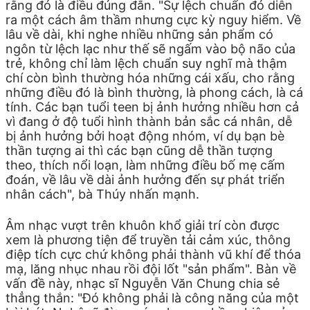
rằng đó là điều đúng đắn. "Sự lệch chuẩn đó diễn
ra một cách âm thầm nhưng cực kỳ nguy hiểm. Về
lâu về dài, khi nghe nhiều những sản phẩm có
ngôn từ lệch lạc như thế sẽ ngấm vào bộ não của
trẻ, không chỉ làm lệch chuẩn suy nghĩ mà thậm
chí còn bình thường hóa những cái xấu, cho rằng
những điều đó là bình thường, là phong cách, là cá
tính. Các bạn tuổi teen bị ảnh hưởng nhiều hơn cả
vì đang ở độ tuổi hình thành bản sắc cá nhân, dễ
bị ảnh hưởng bởi hoạt động nhóm, ví dụ bạn bè
thần tượng ai thì các bạn cũng dễ thần tượng
theo, thích nổi loạn, làm những điều bố mẹ cấm
đoán, về lâu về dài ảnh hưởng đến sự phát triển
nhân cách", bà Thúy nhấn mạnh.
Âm nhạc vượt trên khuôn khổ giải trí còn được
xem là phương tiện để truyền tải cảm xúc, thông
điệp tích cực chứ không phải thành vũ khí để thóa
mạ, lăng nhục nhau rồi đội lốt "sản phẩm". Bàn về
vấn đề này, nhạc sĩ Nguyễn Văn Chung chia sẻ
thẳng thắn: "Đó không phải là công năng của một