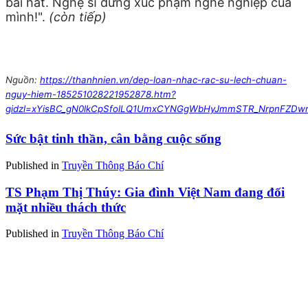
bài hát. Nghệ sĩ đừng xúc phạm nghề nghiệp của
mình!".
(còn tiếp)
Nguồn:
https://thanhnien.vn/dep-loan-nhac-rac-su-lech-chuan-
nguy-hiem-185251028221952878.htm?
gidzl=xYisBC_gN0lkCpSfolLQ1UmxCYNGgWbHyJmmSTR_NrpnFZDwr
Sức bật tinh thần, cân bằng cuộc sống
Published in
Truyền Thông Báo Chí
TS Phạm Thị Thúy: Gia đình Việt Nam đang đối
mặt nhiều thách thức
Published in
Truyền Thông Báo Chí