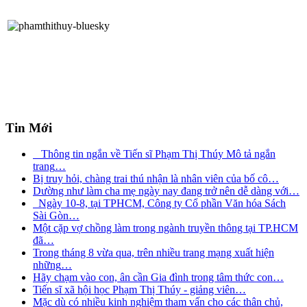
Tin Mới
Thông tin ngắn về Tiến sĩ Phạm Thị Thúy Mô tả ngắn
trang
…
Bị truy hỏi, chàng trai thú nhận là nhân viên của bố cô
…
Dường như làm cha mẹ ngày nay đang trở nên dễ dàng với
…
Ngày 10-8, tại TPHCM, Công ty Cổ phần Văn hóa Sách
Sài Gòn
…
Một cặp vợ chồng làm trong ngành truyền thông tại TP.HCM
đã
…
Trong tháng 8 vừa qua, trên nhiều trang mạng xuất hiện
những
…
Hãy chạm vào con, ân cần Gia đình trong tâm thức con
…
Tiến sĩ xã hội học Phạm Thị Thúy - giảng viên
…
Mặc dù có nhiều kinh nghiệm tham vấn cho các thân chủ,