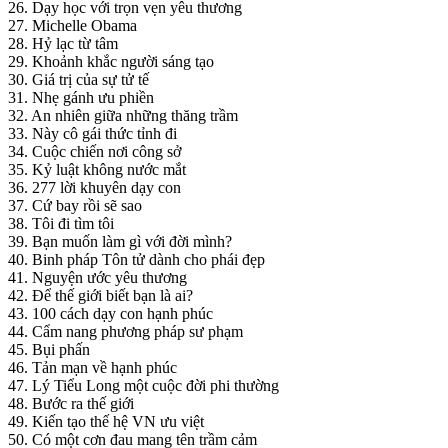
26. Dạy học với trọn vẹn yêu thương
27. Michelle Obama
28. Hỷ lạc từ tâm
29. Khoảnh khắc người sáng tạo
30. Giá trị của sự tử tế
31. Nhẹ gánh ưu phiền
32. An nhiên giữa những thăng trầm
33. Này cô gái thức tỉnh đi
34. Cuộc chiến nơi công sở
35. Kỷ luật không nước mắt
36. 277 lời khuyên dạy con
37. Cứ bay rồi sẽ sao
38. Tôi đi tìm tôi
39. Bạn muốn làm gì với đời mình?
40. Binh pháp Tôn tử dành cho phái đẹp
41. Nguyện ước yêu thương
42. Để thế giới biết bạn là ai?
43. 100 cách dạy con hạnh phúc
44. Cẩm nang phương pháp sư phạm
45. Bụi phấn
46. Tản mạn về hạnh phúc
47. Lý Tiểu Long một cuộc đời phi thường
48. Bước ra thế giới
49. Kiến tạo thế hệ VN ưu việt
50. Có một cơn đau mang tên trầm cảm