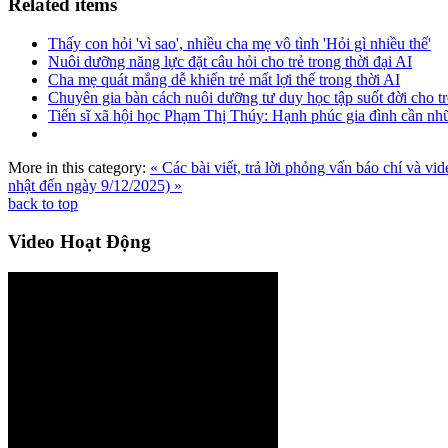
Related items
Thấy con hỏi 'vì sao', nhiều cha mẹ vô tình 'Hỏi gì nhiều thế'
Nuôi dưỡng năng lực đặt câu hỏi cho trẻ trong thời đại AI
Cha mẹ quát mắng dễ khiến trẻ mất lợi thế trong thời AI
Chuyên gia bàn cách nuôi dưỡng tư duy học tập suốt đời cho tr
Tiến sĩ xã hội học Phạm Thị Thúy: Hạnh phúc gia đình cần nh
More in this category:
« Các bài viết, trả lời phỏng vấn báo chí và vi
nhật đến ngày 9/12/2025) »
back to top
Video
Hoạt Động