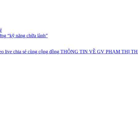
ẻ
ững “kỹ năng chữa lành”
deo live chia sẻ cùng cộng đồng
THÔNG TIN VỀ GV PHẠM THỊ TH