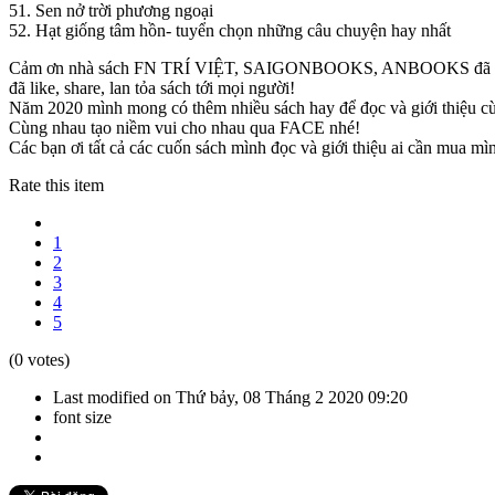
51. Sen nở trời phương ngoại
52. Hạt giống tâm hồn- tuyển chọn những câu chuyện hay nhất
Cảm ơn nhà sách FN TRÍ VIỆT, SAIGONBOOKS, ANBOOKS đã ủng hộ ct
đã like, share, lan tỏa sách tới mọi người!
Năm 2020 mình mong có thêm nhiều sách hay để đọc và giới thiệu cùn
Cùng nhau tạo niềm vui cho nhau qua FACE nhé!
Các bạn ơi tất cả các cuốn sách mình đọc và giới thiệu ai cần mua 
Rate this item
1
2
3
4
5
(0 votes)
Last modified on Thứ bảy, 08 Tháng 2 2020 09:20
font size