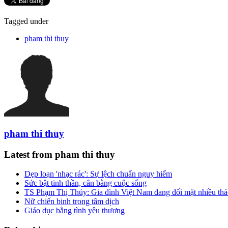
Tagged under
pham thi thuy
pham thi thuy
Latest from pham thi thuy
Dẹp loạn 'nhạc rác': Sự lệch chuẩn nguy hiểm
Sức bật tinh thần, cân bằng cuộc sống
TS Phạm Thị Thúy: Gia đình Việt Nam đang đối mặt nhiều thá
Nữ chiến binh trong tâm dịch
Giáo dục bằng tình yêu thương