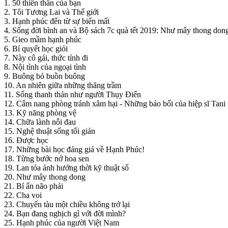
1. 50 thiên thần của bạn
2. Tôi Tương Lai và Thế giới
3. Hạnh phúc đến từ sự biến mất
4. Sống đời bình an và Bộ sách 7c quà tết 2019: Như mây thong dong,
5. Gieo mầm hạnh phúc
6. Bí quyết học giỏi
7. Này cô gái, thức tỉnh đi
8. Nội tình của ngoại tình
9. Buông bỏ buồn buông
10. An nhiên giữa những thăng trầm
11. Sống thanh thản như người Thụy Điển
12. Cẩm nang phòng tránh xâm hại - Những bảo bối của hiệp sĩ Tani
13. Kỹ năng phòng vệ
14. Chữa lành nỗi đau
15. Nghệ thuật sống tối giản
16. Được học
17. Những bài học đáng giá về Hạnh Phúc!
18. Từng bước nở hoa sen
19. Lan tỏa ảnh hưởng thời kỹ thuật số
20. Như mây thong dong
21. Bí ẩn não phải
22. Cha voi
23. Chuyến tàu một chiều không trở lại
24. Bạn đang nghịch gì với đời mình?
25. Hạnh phúc của người Việt Nam