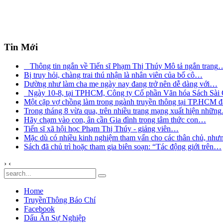
Tin Mới
Thông tin ngắn về Tiến sĩ Phạm Thị Thúy Mô tả ngắn trang
Bị truy hỏi, chàng trai thú nhận là nhân viên của bố cô
…
Dường như làm cha mẹ ngày nay đang trở nên dễ dàng với
…
Ngày 10-8, tại TPHCM, Công ty Cổ phần Văn hóa Sách Sài
Một cặp vợ chồng làm trong ngành truyền thông tại TP.HCM đ
Trong tháng 8 vừa qua, trên nhiều trang mạng xuất hiện những
Hãy chạm vào con, ân cần Gia đình trong tâm thức con
…
Tiến sĩ xã hội học Phạm Thị Thúy - giảng viên
…
Mặc dù có nhiều kinh nghiệm tham vấn cho các thân chủ, như
Sách đã chủ trì hoặc tham gia biên soạn: “Tác động giới trên
…
›
‹
Home
TruyềnThông Báo Chí
Facebook
Dấu Ấn Sự Nghiệp