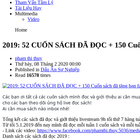
Tham Vấn Tâm Lý
Tài Liệu Hay
Multimedia
Video
Home
2019: 52 CUỐN SÁCH ĐÃ ĐỌC + 150 Cuốn 
pham thi thuy
Thứ bảy, 08 Tháng 2 2020 00:00
Published in
Dấu Ấn Sự Nghiệp
Read
16578
times
Các bạn ơi tất cả các cuốn sách mình đọc và giới thiệu ai cần
cho các bạn theo dõi ủng hộ live đọc sách!
Ai cần mua sách nào inbox nhé!
Tổng kết các sách đã đọc và giới thiệu livestream 9h tối thứ 7 hàng tu
Từ tối 5.1.2019 đến nay mình đã đọc mỗi tuần 1 cuốn sách và mỗi tuầ
- Link các video:
https://www.facebook.com/phamthi.thuy.5036/med
Danh sách các sách đã đọc 2019 :