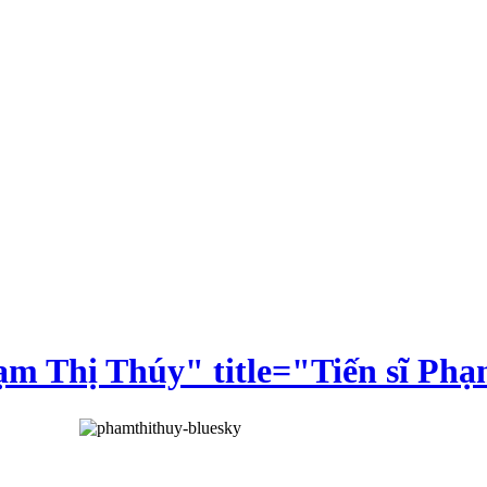
ạm Thị Thúy" title="Tiến sĩ Ph