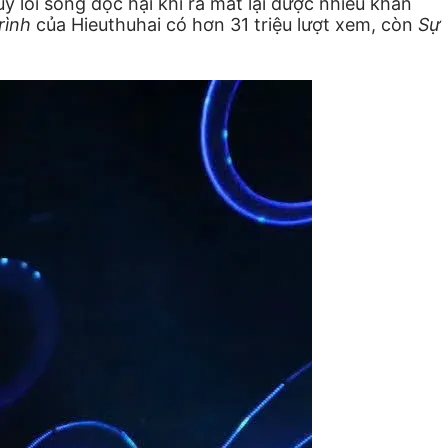
 lối sống độc hại khi ra mắt lại được nhiều khán
rình
của Hieuthuhai có hơn 31 triệu lượt xem, còn
Sự