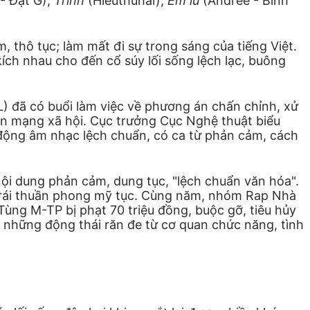
- Đạt G),
Trình
(Hieuthuhai),
Em iu
(Andree - Bình
, thô tục; làm mất đi sự trong sáng của tiếng Việt.
kích nhau cho đến cổ súy lối sống lệch lạc, buông
L) đã có buổi làm việc về phương án chấn chỉnh, xử
rên mạng xã hội. Cục trưởng Cục Nghệ thuật biểu
 động âm nhạc lệch chuẩn, có ca từ phản cảm, cách
nội dung phản cảm, dung tục, "lệch chuẩn văn hóa".
rái thuần phong mỹ tục. Cùng năm, nhóm Rap Nhà
ùng M-TP bị phạt 70 triệu đồng, buộc gỡ, tiêu hủy
ó những động thái răn đe từ cơ quan chức năng, tình