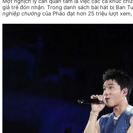
Một nghịch lý cần quan tâm là việc các ca khúc chứa
giả trẻ đón nhận. Trong danh sách bài hát bị Ban 
nghiệp chướng
của Pháo đạt hơn 25 triệu lượt xem,