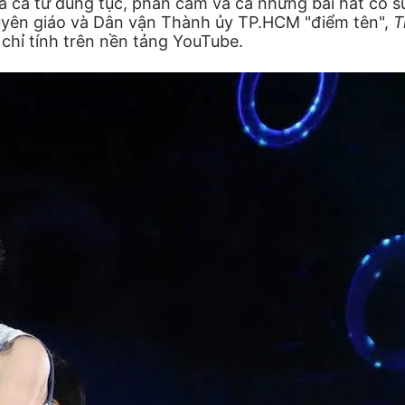
 ca từ dung tục, phản cảm và cả những bài hát cổ súy
Tuyên giáo và Dân vận Thành ủy TP.HCM "điểm tên",
T
 chỉ tính trên nền tảng YouTube.