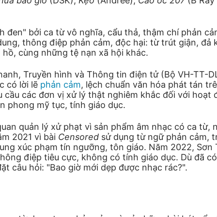
hưa bao giờ
(DSK),
Kẹo
(Andree),
Cao ốc 207
(B Ray 
 đen" bởi ca từ vô nghĩa, cẩu thả, thậm chí phản cảm
dung, thông điệp phản cảm, độc hại: từ trút giận, đả 
ng hồ, cùng những tệ nạn xã hội khác.
hanh, Truyền hình và Thông tin điện tử (Bộ VH-TT-D
 có lời lẽ
phản cảm
, lệch chuẩn văn hóa phát tán t
 cầu các đơn vị xử lý thật nghiêm khắc đối với hoạt
 phong mỹ tục, tính giáo dục.
 quan quản lý xử phạt vì sản phẩm âm nhạc có ca từ, 
ăm 2021 vì bài
Censored
sử dụng từ ngữ phản cảm, t
dung xúc phạm tín ngưỡng, tôn giáo. Năm 2022, Sơn T
hông điệp tiêu cực, không có tính giáo dục. Dù đã c
ặt câu hỏi: "Bao giờ mới dẹp được nhạc rác?".