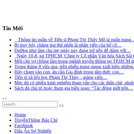
Tin Mới
Thông tin ngắn về Tiến sĩ Phạm Thị Thúy Mô tả ngắn trang
Bị truy hỏi, chàng trai thú nhận là nhân viên của bố cô
…
Dường như làm cha mẹ ngày nay đang trở nên dễ dàng với
…
Ngày 10-8, tại TPHCM, Công ty Cổ phần Văn hóa Sách Sài
Một cặp vợ chồng làm trong ngành truyền thông tại TP.HCM đ
Trong tháng 8 vừa qua, trên nhiều trang mạng xuất hiện những
Hãy chạm vào con, ân cần Gia đình trong tâm thức con
…
Tiến sĩ xã hội học Phạm Thị Thúy - giảng viên
…
Mặc dù có nhiều kinh nghiệm tham vấn cho các thân chủ, như
Sách đã chủ trì hoặc tham gia biên soạn: “Tác động giới trên
…
›
‹
Home
TruyềnThông Báo Chí
Facebook
Dấu Ấn Sự Nghiệp