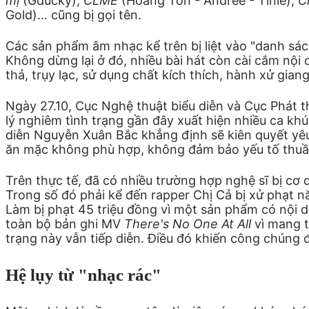
mị
(Gducky),
CLME
(Hoàng Tôn - Andree - Tinle),
C
Gold)… cũng bị gọi tên.
Các sản phẩm âm nhạc kể trên bị liệt vào "danh sách
Không dừng lại ở đó, nhiều bài hát còn cài cắm nội 
thả, trụy lạc, sử dụng chất kích thích, hành xử gia
Ngày 27.10, Cục Nghệ thuật biểu diễn và Cục Phát t
lý nghiêm tình trạng gần đây xuất hiện nhiều ca khúc
diễn Nguyễn Xuân Bắc khẳng định sẽ kiên quyết yêu
ăn mặc không phù hợp, không đảm bảo yếu tố thuần
Trên thực tế, đã có nhiều trường hợp nghệ sĩ bị cơ
Trong số đó phải kể đến rapper Chị Cả bị xử phạt n
Làm bị phạt 45 triệu đồng vì một sản phẩm có nội 
toàn bộ bản ghi MV
There's No One At All
vì mang t
trạng này vẫn tiếp diễn. Điều đó khiến công chúng đ
Hệ lụy từ "nhạc rác"