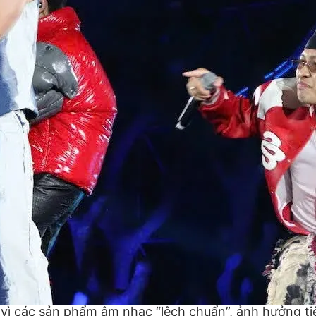
 vì các sản phẩm âm nhạc “lệch chuẩn”, ảnh hưởng ti