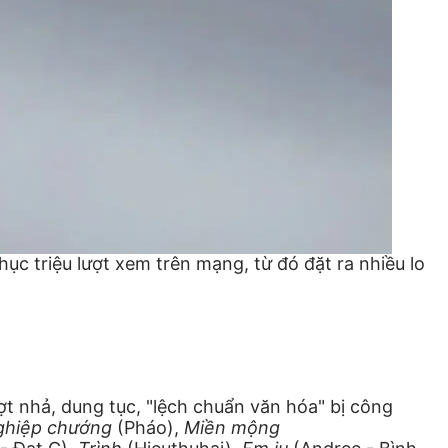
c triệu lượt xem trên mạng, từ đó đặt ra nhiều lo
cợt nhả, dung tục, "lệch chuẩn văn hóa" bị công
ghiệp chướng
(Pháo),
Miền mộng