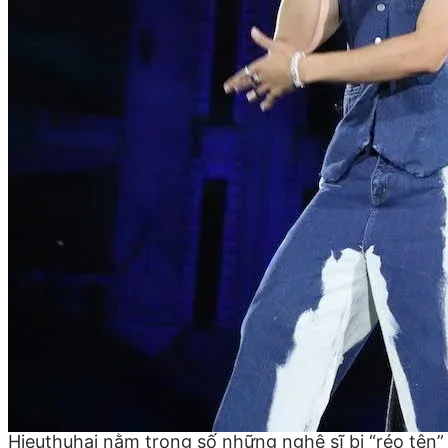
Hieuthuhai nằm trong số những nghệ sĩ bị “réo tên”