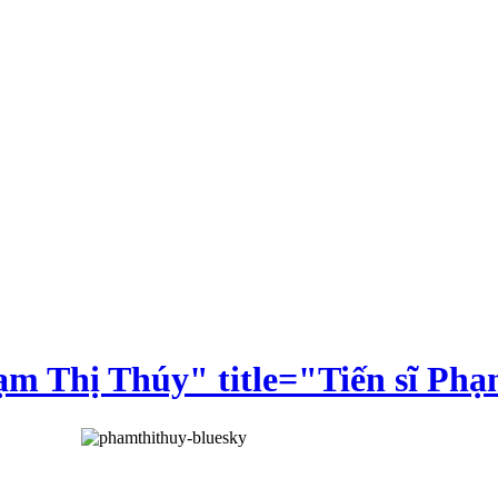
ạm Thị Thúy" title="Tiến sĩ Ph