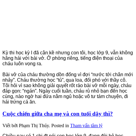
Kỳ thi học kỳ I đã cận kề nhưng con tôi, học lớp 9, vẫn không
hăng hái với bài vở. Ở phòng riêng, tiếng điện thoại của
cháu luôn vọng ra.
Bài vở của cháu thường dồn đống vì đợi “nước tới chân mới
nhảy”. Cháu thường học “tủ”, qua loa, đối phó với thầy cô.
Tôi hỏi vì sao không giải quyết rốt ráo bài vở mỗi ngày, cháu
đáp gọn: “ngán”. Ngày cuối tuần, cháu rủ nhỏ bạn đến học
cùng, nào n
gờ hai đứa nằm ngủ hoặc vô tư tám chuyện, đi
hái trứng cá ăn.
Cuộc chiến giữa cha mẹ và con tuổi dậy thì?
Viết bởi Phạm Thị Thúy.
Posted in
Tham vấn tâm lý
Chiều nay có 1 chị đt nói con học lớp 9, đang đòi bỏ học,