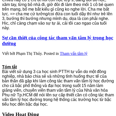
xăm tay, từng bỏ nhà đi, giờ đòi đi làm theo mối 1 cô bé quen
trên mạng, bố mẹ bắt kiểu gì cũng ko nghe lời. Cha mẹ bất
lực. => cha mẹ cứ tưởng/coi đứa con tuổi dậy thì như trẻ lên
3, bướng thì bướng nhưng mình dụ, dọa là con phải nghe.
Hic, chỉ càng c
hạm vào sự tự ái, cái tôi cao ngạo của tuổi
này.
Sự cần thiết của công tác tham vấn tâm lý trong học
đường
Viết bởi Phạm Thị Thúy.
Posted in
Tham vấn tâm lý
Tóm tắt
Bài viết sử dụng 3 ca học sinh PTTH tự vẫn do một đồng
nghiệp, nhà báo chia sẻ và những tình huống thực tế của
bản thân đã gặp khi làm công tác tham vấn tâm lý học đường
cho cả bậc phổ thông và đại học trong suốt 15 năm làm
giảng viên, chuyên viên tham vấn tâm lý của Nhà văn
hóa
Phụ nữ Tp.HCM để nói lên sự cấp thiết cần có công tác tham
vấn tâm lý học đường trong hệ thống các trường học từ bậc
tiểu học đến bậc đại học.
Video
Hoạt Động