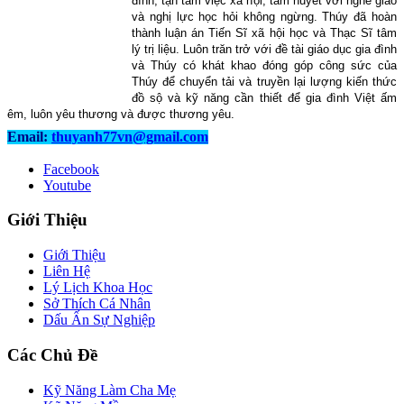
đình, tận tâm việc xã hội, tâm huyết với nghề giáo
và nghị lực học hỏi không ngừng. Thúy đã hoàn
thành luận án Tiến Sĩ xã hội học và Thạc Sĩ tâm
lý trị liệu. Luôn trăn trở với đề tài giáo dục gia đình
và Thúy có khát khao đóng góp công sức của
Thúy để chuyển tải và truyền lại lượng kiến thức
đồ sộ và kỹ năng cần thiết để gia đình Việt ấm
êm, luôn yêu thương và được thương yêu.
Email:
thuyanh77vn@gmail.com
Facebook
Youtube
Giới Thiệu
Giới Thiệu
Liên Hệ
Lý Lịch Khoa Học
Sở Thích Cá Nhân
Dấu Ấn Sự Nghiệp
Các Chủ Đề
Kỹ Năng Làm Cha Mẹ