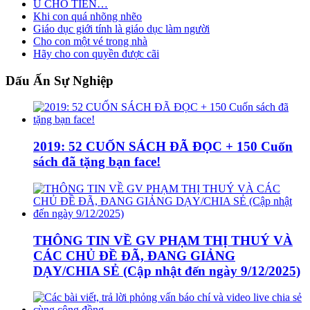
U CHO TIỀN…
Khi con quá nhõng nhẽo
Giáo dục giới tính là giáo dục làm người
Cho con một vé trong nhà
Hãy cho con quyền được cãi
Dấu
Ấn Sự Nghiệp
2019: 52 CUỐN SÁCH ĐÃ ĐỌC + 150 Cuốn
sách đã tặng bạn face!
THÔNG TIN VỀ GV PHẠM THỊ THUÝ VÀ
CÁC CHỦ ĐỀ ĐÃ, ĐANG GIẢNG
DẠY/CHIA SẺ (Cập nhật đến ngày 9/12/2025)