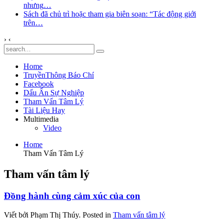
nhưng
…
Sách đã chủ trì hoặc tham gia biên soạn: “Tác động giới
trên
…
›
‹
Home
TruyềnThông Báo Chí
Facebook
Dấu Ấn Sự Nghiệp
Tham Vấn Tâm Lý
Tài Liệu Hay
Multimedia
Video
Home
Tham Vấn Tâm Lý
Tham vấn tâm lý
Đồng hành cùng cảm xúc của con
Viết bởi Phạm Thị Thúy.
Posted in
Tham vấn tâm lý