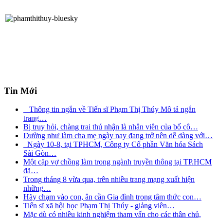
Tin Mới
Thông tin ngắn về Tiến sĩ Phạm Thị Thúy Mô tả ngắn
trang
…
Bị truy hỏi, chàng trai thú nhận là nhân viên của bố cô
…
Dường như làm cha mẹ ngày nay đang trở nên dễ dàng với
…
Ngày 10-8, tại TPHCM, Công ty Cổ phần Văn hóa Sách
Sài Gòn
…
Một cặp vợ chồng làm trong ngành truyền thông tại TP.HCM
đã
…
Trong tháng 8 vừa qua, trên nhiều trang mạng xuất hiện
những
…
Hãy chạm vào con, ân cần Gia đình trong tâm thức con
…
Tiến sĩ xã hội học Phạm Thị Thúy - giảng viên
…
Mặc dù có nhiều kinh nghiệm tham vấn cho các thân chủ,