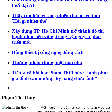
thời đại AI
Thấy con hỏi 'vì sao', nhiều cha mẹ vô tình
'Hỏi gì nhiều thế'
Xây dựng TP. Hồ Chí Minh trở thành đô thị
hạnh phúc bền vững trong kỷ nguyên phát
triển mới
Dùng thiết bị công nghệ đúng cách
Thương nhau chung một mái nhà
Tiến sĩ xã hội học Phạm Thị Thúy: Hạnh phúc
gia đình cần những “kỹ năng chữa lành”
Phạm Thị Thúy
Một người mẹ của hai con, chu toàn việc gia