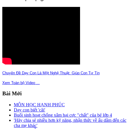
Chuyên Đề Dạy Con Là Một Nghệ Thuật: Giúp Con Tự Tin
Xem Toàn bộ Video ...
Bài
Mới
MÔN HỌC HẠNH PHÚC
Dạy con biết 'cãi'
Buổi sinh hoạt chống xâm hại cực "chất" của bé lớp 4
'Hãy chia sẻ nhiều hơn kỹ năng, nhận thức về ấu dâm đến các
cha mẹ khác'