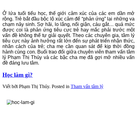
Ở lứa tuổi tiểu học, thế giới cảm xúc của các em dần mở
rộng. Trẻ bắt đầu bộc lộ xúc cảm để “phản ứng” lại những va
chạm nảy sinh. Sợ hãi, lo lắng, nổi giận, cáu gắt… quá mức
được coi là phản ứng tiêu cực trẻ hay mắc phải trước một
vấn đề không thể tự giải quyết. Theo các chuyên gia, tâm lý
tiêu cực này ảnh hưởng rất lớn đến sự phát triển nhận thức,
nhân cách
của trẻ; cha mẹ cần quan sát để kịp thời đồng
hành cùng con. Buổi trao đổi giữa chuyên viên tham vấn tâm
lý Phạm Thị Thúy và các bậc cha mẹ đã gợi mở nhiều vấn
đề đáng lưu tâm.
Học làm gì?
Viết bởi Phạm Thị Thúy.
Posted in
Tham vấn tâm lý