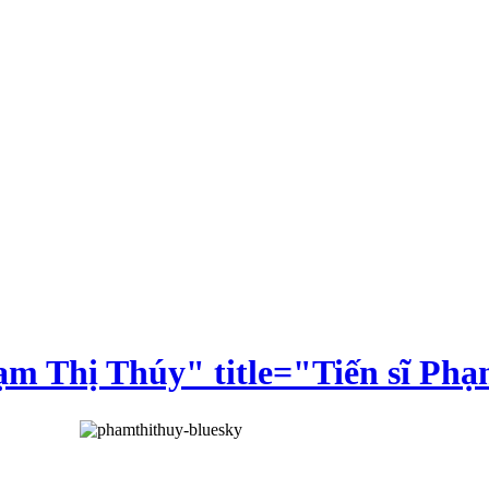
ạm Thị Thúy" title="Tiến sĩ Ph