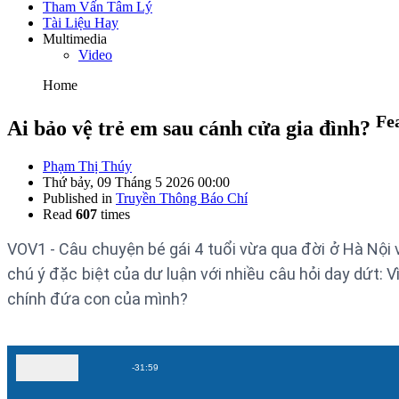
Tham Vấn Tâm Lý
Tài Liệu Hay
Multimedia
Video
Home
Fe
Ai bảo vệ trẻ em sau cánh cửa gia đình?
Phạm Thị Thúy
Thứ bảy, 09 Tháng 5 2026 00:00
Published in
Truyền Thông Báo Chí
Read
607
times
VOV1 - Câu chuyện bé gái 4 tuổi vừa qua đời ở Hà Nội 
chú ý đặc biệt của dư luận với nhiều câu hỏi day dứt: V
chính đứa con của mình?
Remaining
-
31:59
Play
Unmute
Time