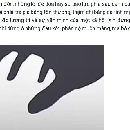
 đòn, những lời đe dọa hay sự bạo lực phía sau cánh cửa
ời phải trả giá bằng tổn thương, thậm chí bằng cả tính m
c đo lương tri và sự văn minh của một xã hội. Xin đừ
ay chỉ dừng ở những đau xót, phẫn nộ muộn màng, mà bỏ