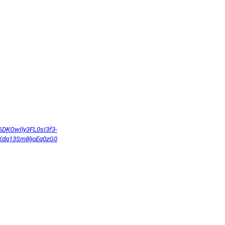
b6DKOwIly3FL0sI3f3-
Kdq13Sm8ljoEq0zG0