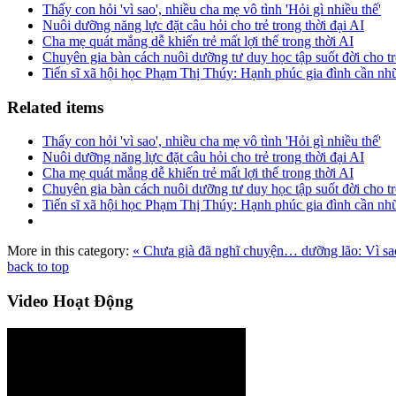
Thấy con hỏi 'vì sao', nhiều cha mẹ vô tình 'Hỏi gì nhiều thế'
Nuôi dưỡng năng lực đặt câu hỏi cho trẻ trong thời đại AI
Cha mẹ quát mắng dễ khiến trẻ mất lợi thế trong thời AI
Chuyên gia bàn cách nuôi dưỡng tư duy học tập suốt đời cho tr
Tiến sĩ xã hội học Phạm Thị Thúy: Hạnh phúc gia đình cần nh
Related items
Thấy con hỏi 'vì sao', nhiều cha mẹ vô tình 'Hỏi gì nhiều thế'
Nuôi dưỡng năng lực đặt câu hỏi cho trẻ trong thời đại AI
Cha mẹ quát mắng dễ khiến trẻ mất lợi thế trong thời AI
Chuyên gia bàn cách nuôi dưỡng tư duy học tập suốt đời cho tr
Tiến sĩ xã hội học Phạm Thị Thúy: Hạnh phúc gia đình cần nh
More in this category:
« Chưa già đã nghĩ chuyện… dưỡng lão: Vì sao
back to top
Video
Hoạt Động