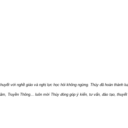
huyết với nghề giáo và nghị lực học hỏi không ngừng. Thúy đã hoàn thành luận
g Tâm, Truyền Thông… luôn mời Thúy đóng góp ý kiến, tư vấn, đào tạo, thuyế