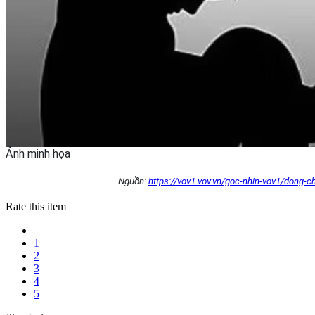
Ảnh minh họa
Nguồn:
https://vov1.vov.vn/goc-nhin-vov1/dong-
Rate this item
1
2
3
4
5