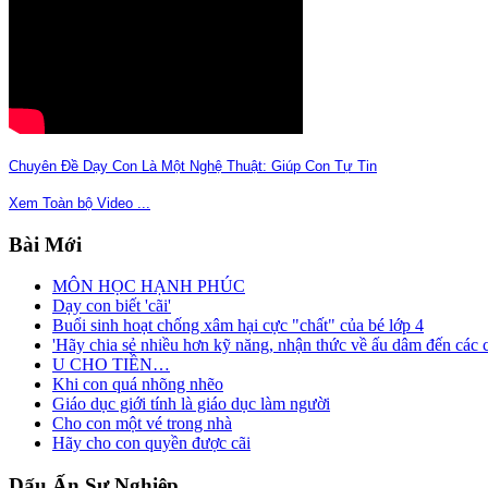
Chuyên Đề Dạy Con Là Một Nghệ Thuật: Giúp Con Tự Tin
Xem Toàn bộ Video ...
Bài
Mới
MÔN HỌC HẠNH PHÚC
Dạy con biết 'cãi'
Buổi sinh hoạt chống xâm hại cực "chất" của bé lớp 4
'Hãy chia sẻ nhiều hơn kỹ năng, nhận thức về ấu dâm đến các 
U CHO TIỀN…
Khi con quá nhõng nhẽo
Giáo dục giới tính là giáo dục làm người
Cho con một vé trong nhà
Hãy cho con quyền được cãi
Dấu
Ấn Sự Nghiệp