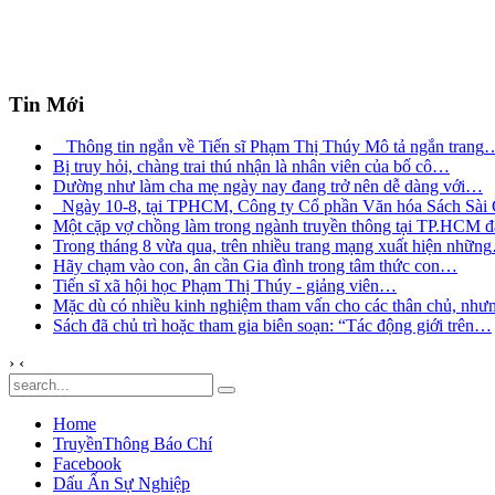
Tin Mới
Thông tin ngắn về Tiến sĩ Phạm Thị Thúy Mô tả ngắn trang
Bị truy hỏi, chàng trai thú nhận là nhân viên của bố cô
…
Dường như làm cha mẹ ngày nay đang trở nên dễ dàng với
…
Ngày 10-8, tại TPHCM, Công ty Cổ phần Văn hóa Sách Sài
Một cặp vợ chồng làm trong ngành truyền thông tại TP.HCM đ
Trong tháng 8 vừa qua, trên nhiều trang mạng xuất hiện những
Hãy chạm vào con, ân cần Gia đình trong tâm thức con
…
Tiến sĩ xã hội học Phạm Thị Thúy - giảng viên
…
Mặc dù có nhiều kinh nghiệm tham vấn cho các thân chủ, như
Sách đã chủ trì hoặc tham gia biên soạn: “Tác động giới trên
…
›
‹
Home
TruyềnThông Báo Chí
Facebook
Dấu Ấn Sự Nghiệp