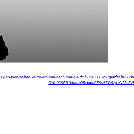
chay-su-kien/ai-bao-ve-tre-em-sau-canh-cua-gia-dinh-128711.vov?gidzl=EbB-1Z
GWa03SPB1klMozORHadIlCE8rzf7YeUyLXv23zEV