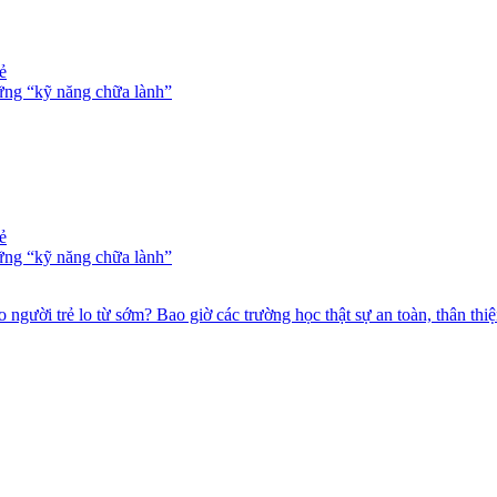
ẻ
ững “kỹ năng chữa lành”
ẻ
ững “kỹ năng chữa lành”
 người trẻ lo từ sớm?
Bao giờ các trường học thật sự an toàn, thân thi